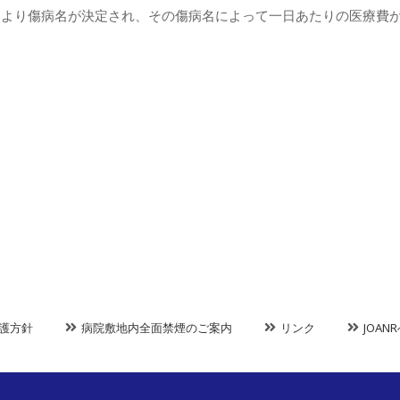
により傷病名が決定され、その傷病名によって一日あたりの医療費
護方針
病院敷地内全面禁煙のご案内
リンク
JOA