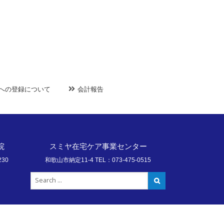
NRへの登録について
会計報告
院
スミヤ在宅ケア事業センター
230
和歌山市納定11-4 TEL：073-475-0515