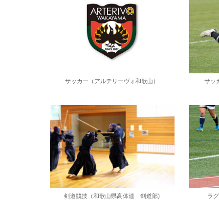
サッカー（アルテリーヴォ和歌山）
サッ
剣道競技（和歌山県高体連 剣道部)
ラ